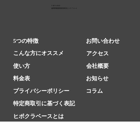
ん。しかもホルモン治療中は、体調の波や痛
〒811-0101
み・こわさがあって「運動
福岡県糟屋郡新宮町原上１５７４−１
5つの特徴
お問い合わせ
こんな方にオススメ
アクセス
使い方
会社概要
料金表
お知らせ
プライバシーポリシー
コラム
特定商取引に基づく表記
ヒポクラベースとは