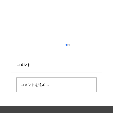
乳がんホルモン治療中に太りやすいのは
なぜ？原因と今日からできる対策
「ホルモン治療を始めてから体重が増えた気が
コメント
する…」「食事量は変わらないのに、下半身や
お腹が気になる」そんなお悩み、すごく多いで
す。うちのジムは、乳腺外科クリニックに併設
コメントを追加…
していることもあって、乳がん治療中の方も多
くいらっしゃいますが、体重増加を気にしてい
らしゃる方も多いです。 実際、乳がんの診断
後〜治療中に体重が増える方は少なくありませ